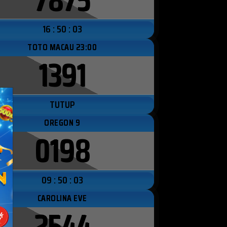
16 : 49 : 59
TOTO MACAU 23:00
1391
TUTUP
OREGON 9
0198
09 : 49 : 59
CAROLINA EVE
2544