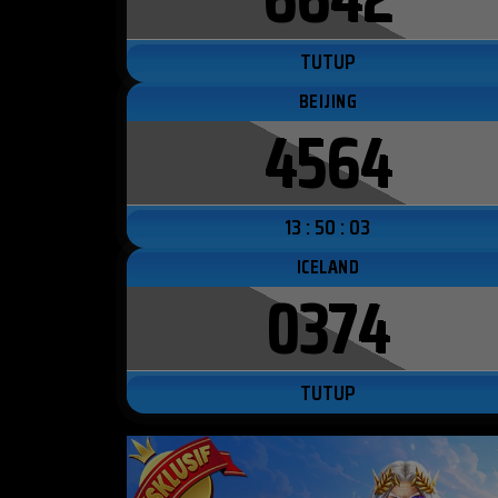
TUTUP
BEIJING
4564
13 : 49 : 59
ICELAND
0374
TUTUP