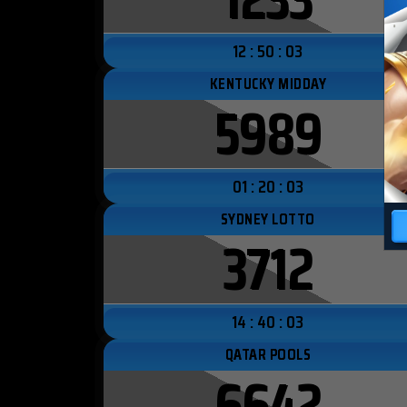
12 : 49 : 59
KENTUCKY MIDDAY
5989
01 : 19 : 59
SYDNEY LOTTO
3712
14 : 39 : 59
QATAR POOLS
6642