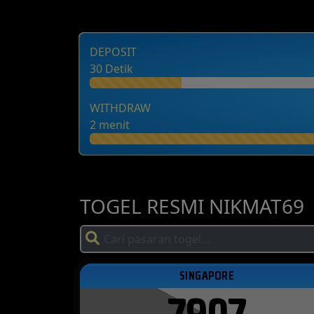
DEPOSIT
30 Detik
WITHDRAW
2 menit
TOGEL RESMI NIKMAT69
SINGAPORE
7907