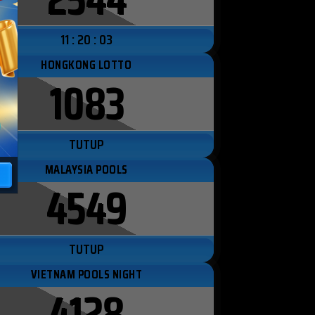
11 : 19 : 59
HONGKONG LOTTO
1083
TUTUP
MALAYSIA POOLS
4549
TUTUP
VIETNAM POOLS NIGHT
4128