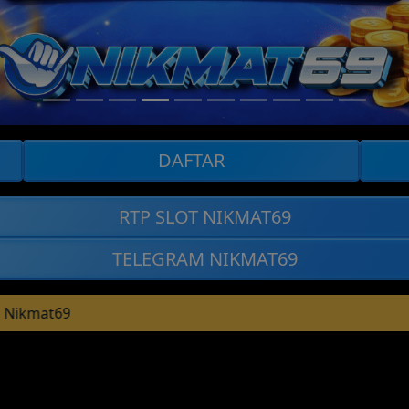
DAFTAR
RTP SLOT NIKMAT69
TELEGRAM NIKMAT69