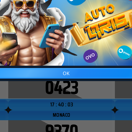
03 : 04 : 59
KENTUCKY EVE
0052
10 : 59 : 59
THAILAND POOLS
OK
0423
17 : 39 : 59
MONACO
9370