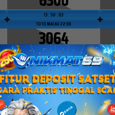
13 : 49 : 59
TOTO MACAU 22:00
3064
TUTUP
OREGON 6
2406
06 : 54 : 59
CAROLINA DAY
1200